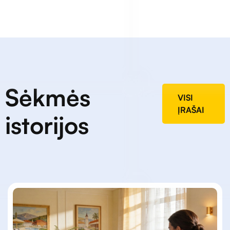
Sėkmės
VISI
ĮRAŠAI
istorijos