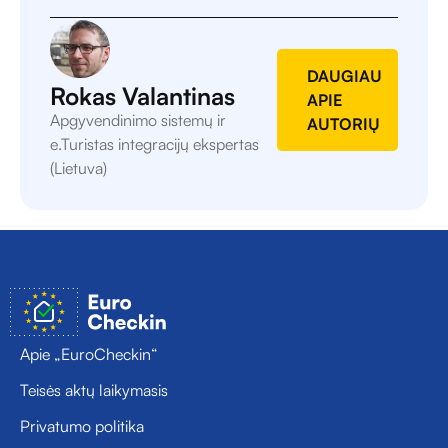
DAUGIAU
Rokas Valantinas
APIE
Apgyvendinimo sistemų ir
AUTORIŲ
e.Turistas integracijų ekspertas
(Lietuva)
Apie „EuroCheckin“
Teisės aktų laikymasis
Privatumo politika