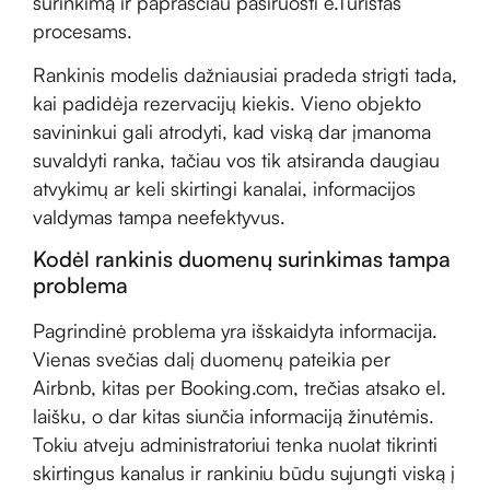
surinkimą ir paprasčiau pasiruošti e.Turistas
procesams.
Rankinis modelis dažniausiai pradeda strigti tada,
kai padidėja rezervacijų kiekis. Vieno objekto
savininkui gali atrodyti, kad viską dar įmanoma
suvaldyti ranka, tačiau vos tik atsiranda daugiau
atvykimų ar keli skirtingi kanalai, informacijos
valdymas tampa neefektyvus.
Kodėl rankinis duomenų surinkimas tampa
problema
Pagrindinė problema yra išskaidyta informacija.
Vienas svečias dalį duomenų pateikia per
Airbnb, kitas per Booking.com, trečias atsako el.
laišku, o dar kitas siunčia informaciją žinutėmis.
Tokiu atveju administratoriui tenka nuolat tikrinti
skirtingus kanalus ir rankiniu būdu sujungti viską į