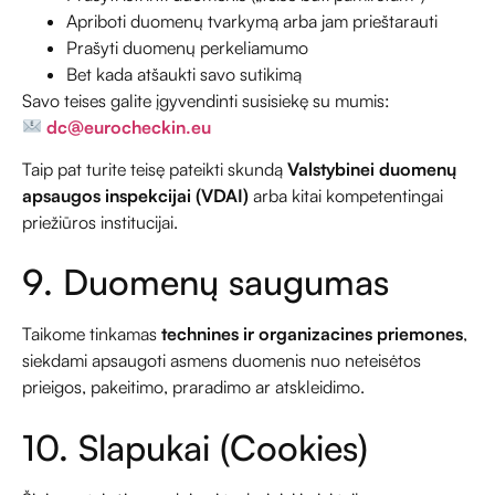
Apriboti duomenų tvarkymą arba jam prieštarauti
Prašyti duomenų perkeliamumo
Bet kada atšaukti savo sutikimą
Savo teises galite įgyvendinti susisiekę su mumis:
dc@eurocheckin.eu
Taip pat turite teisę pateikti skundą
Valstybinei duomenų
apsaugos inspekcijai (VDAI)
arba kitai kompetentingai
priežiūros institucijai.
9. Duomenų saugumas
Taikome tinkamas
technines ir organizacines priemones
,
siekdami apsaugoti asmens duomenis nuo neteisėtos
prieigos, pakeitimo, praradimo ar atskleidimo.
10. Slapukai (Cookies)