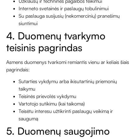
Užklausų ir techninės pagalbos teikimui
Interneto svetainės ir paslaugų tobulinimui
Su paslauga susijusių (nekomercinių) pranešimų
siuntimui
4. Duomenų tvarkymo
teisinis pagrindas
Asmens duomenys tvarkomi remiantis vienu ar keliais šiais
pagrindais:
Sutarties vykdymu arba ikisutartinių priemonių
taikymu
Teisinės prievolės vykdymu
Vartotojo sutikimu (kai taikoma)
Teisėtu interesu užtikrinti paslaugų veikimą ir
saugumą
5. Duomenų saugojimo