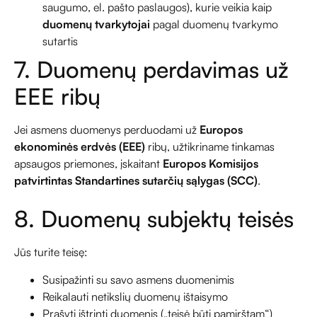
saugumo, el. pašto paslaugos), kurie veikia kaip
duomenų tvarkytojai
pagal duomenų tvarkymo
sutartis
7. Duomenų perdavimas už
EEE ribų
Jei asmens duomenys perduodami už
Europos
ekonominės erdvės (EEE)
ribų, užtikriname tinkamas
apsaugos priemones, įskaitant
Europos Komisijos
patvirtintas Standartines sutarčių sąlygas (SCC)
.
8. Duomenų subjektų teisės
Jūs turite teisę:
Susipažinti su savo asmens duomenimis
Reikalauti netikslių duomenų ištaisymo
Prašyti ištrinti duomenis („teisė būti pamirštam“)