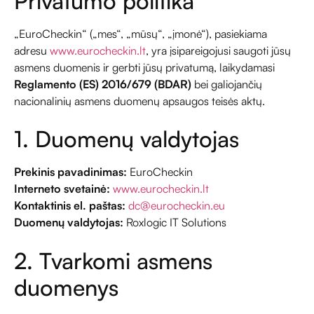
Privatumo politika
„EuroCheckin“ („mes“, „mūsų“, „įmonė“), pasiekiama
adresu
www.eurocheckin.lt
, yra įsipareigojusi saugoti jūsų
asmens duomenis ir gerbti jūsų privatumą, laikydamasi
Reglamento (ES) 2016/679 (BDAR)
bei galiojančių
nacionalinių asmens duomenų apsaugos teisės aktų.
1. Duomenų valdytojas
Prekinis pavadinimas:
EuroCheckin
Interneto svetainė:
www.eurocheckin.lt
Kontaktinis el. paštas:
dc@eurocheckin.eu
Duomenų valdytojas:
Roxlogic IT Solutions
2. Tvarkomi asmens
duomenys